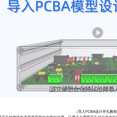
播
放
025
（导入PCBA设计开孔教