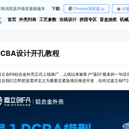
请将浏览器升级至最新版本
下载:
Chrome浏览器
火
首页
外壳列表
工艺参数
在线设计
拼团专区
盲盒抽奖
机械
PCBA设计开孔教程
嘉立创FA铝合金外壳正式上线推广，上线以来被客户“逼问”最多的一句话
以后我们立即把该需求定义为重要且紧急项目推进开发，在经过嘉立创IT