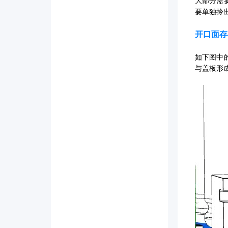
大部分需
要单独拎
开口面存
如下图中
与盖板形