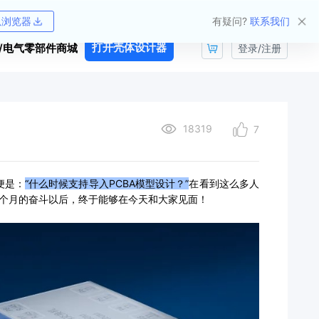
帮助中心
外壳开源平台
狐浏览器
有疑问?
联系我们
/电气零部件商城
打开壳体设计器
登录
/
注册
18319
7
便是：
“什么时候支持导入PCBA模型设计？”
在看到这么多人
2个月的奋斗以后，终于能够在今天和大家见面！